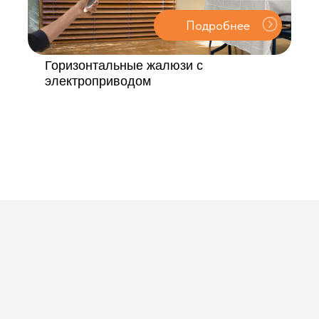
таем
т замера до установки