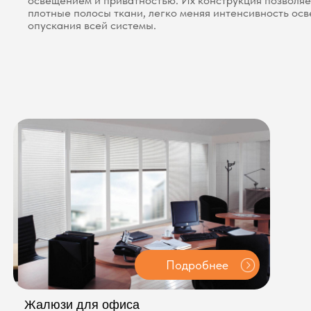
Подробнее
Жалюзи для офиса
Ж
Для офисов подойдут вертикальные жалюзи с
Дл
лаконичным дизайном
не
ру
от