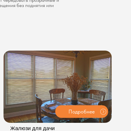
Подробнее
Жалюзи дл
алюзи для дачи
я дачи лучше выбрать практичные и
Для спальни
дорогие жалюзи — пластиковые или
жалюзи или 
лонные, которые легко моются и защищают
 солнца.