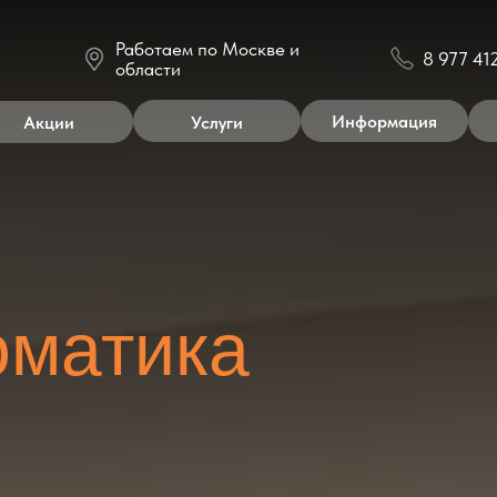
Работаем по Москве и
8 977 412 3 412
области
Информация
Контакты
ии
Услуги
атика