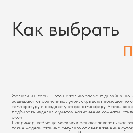
защищают от солнечных лучей, скрывают помещение от посто
температуру и создают уютную атмосферу. Чтобы всё это раб
подбирать изделия с учётом назначения комнаты, стиля инте
окон.
Например, всё чаще москвичи решают заказать жалюзи день н
такие модели отлично регулируют свет в течение суток, обес
освещением и приватностью. Их конструкция позволяет чере
плотные полосы ткани, легко меняя интенсивность освещения
опускания всей системы.