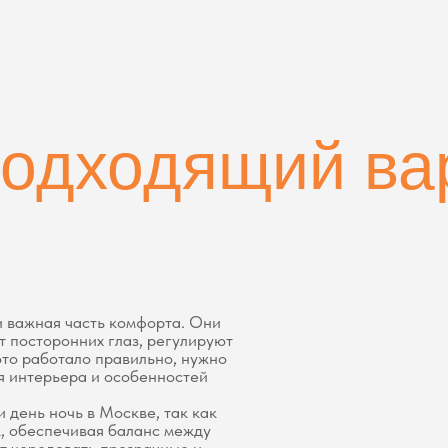
ронних глаз, регулируют
отало правильно, нужно
Если вы
рьера и особенностей
обратит
очь в Москве, так как
печивая баланс между
довать прозрачные и
 без поднятия или