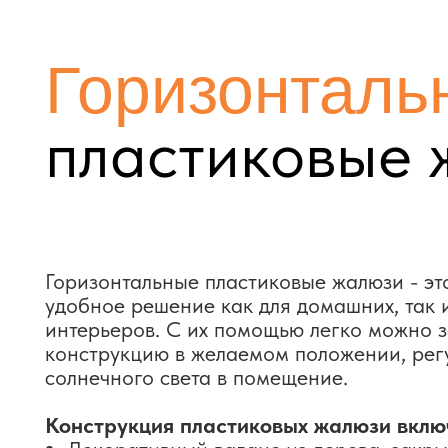
пластиковые ж
Горизонтальные пластиковые жалюзи - это над
удобное решение как для домашних, так и офи
интерьеров. С их помощью легко можно зафик
конструкцию в желаемом положении, регулиру
солнечного света в помещение.
Конструкция пластиковых жалюзи включает:
Декоративный валанс из дерева, закрывающ
карниз спереди
Ламели шириной 50 мм и толщиной 2,9 мм
Нижний карниз из пластика