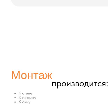
Монтаж
производится:
К стене
К потолку
К окну