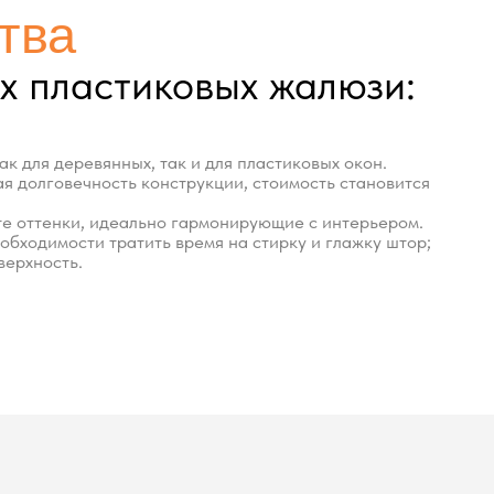
Максимальная
270см
300 см