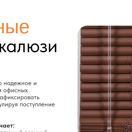
алюзи
ежное и
сных
сировать
я поступление
ий верхний