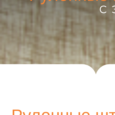
Рулонные што
с эле