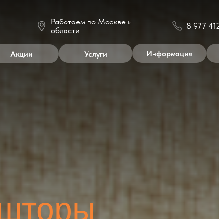
Работаем по Москве и
8 977 412 3 412
области
Информация
Контакты
ии
Услуги
торы
лектроприводом