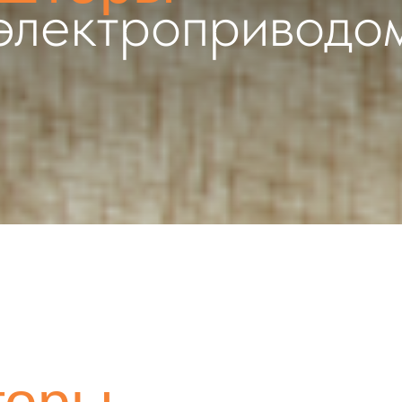
ры
ктроприводом